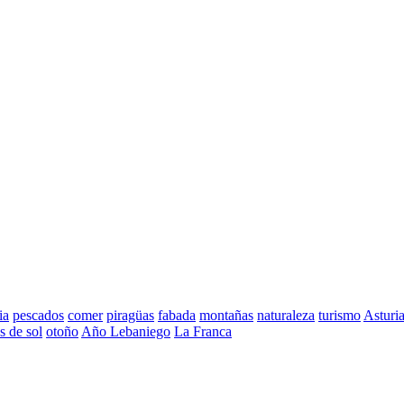
ia
pescados
comer
piragüas
fabada
montañas
naturaleza
turismo
Asturi
s de sol
otoño
Año Lebaniego
La Franca