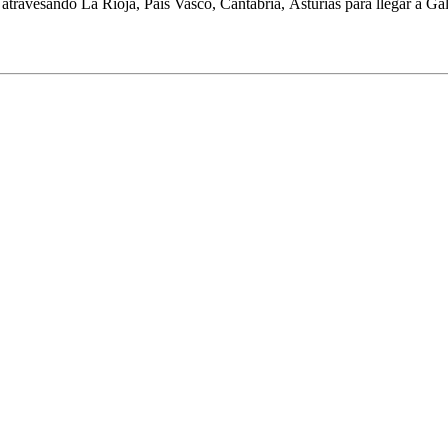
 atravesando La Rioja, País Vasco, Cantabria, Asturias para llegar a G