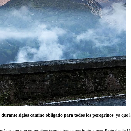
 durante siglos camino obligado para todos los peregrinos
, ya que 
do más suave que en muchos tramos transcurre junto a mar. Parte desde 