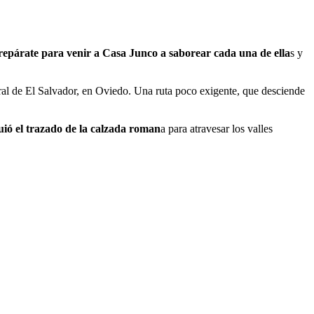
repárate para venir a Casa Junco a saborear cada una de ella
s y
ral de El Salvador, en Oviedo. Una ruta poco exigente, que desciende
uió el trazado de la calzada roman
a para atravesar los valles