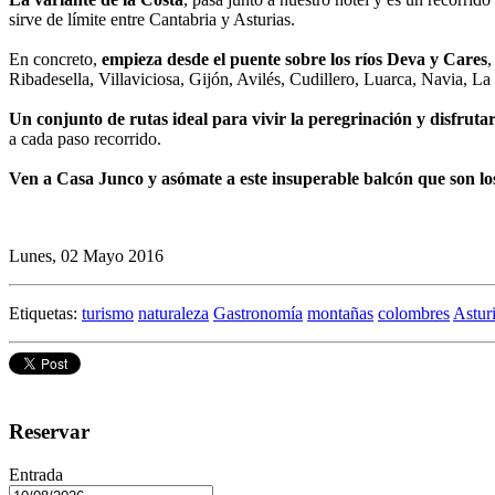
sirve de límite entre Cantabria y Asturias.
En concreto,
empieza desde el puente sobre los ríos Deva y Cares
,
Ribadesella, Villaviciosa, Gijón, Avilés, Cudillero, Luarca, Navia, L
Un conjunto de rutas ideal para vivir la peregrinación y disfrutar
a cada paso recorrido.
Ven a Casa Junco y asómate a este insuperable balcón que son los
Lunes, 02 Mayo 2016
Etiquetas:
turismo
naturaleza
Gastronomía
montañas
colombres
Astur
Reservar
Entrada