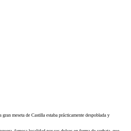
la gran meseta de Castilla estaba prácticamente despoblada y
Unquera, famosa localidad por sus dulces en forma de corbata, que