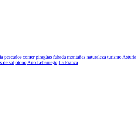
ia
pescados
comer
piragüas
fabada
montañas
naturaleza
turismo
Asturi
s de sol
otoño
Año Lebaniego
La Franca