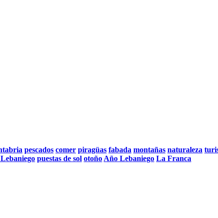
tabria
pescados
comer
piragüas
fabada
montañas
naturaleza
tur
 Lebaniego
puestas de sol
otoño
Año Lebaniego
La Franca