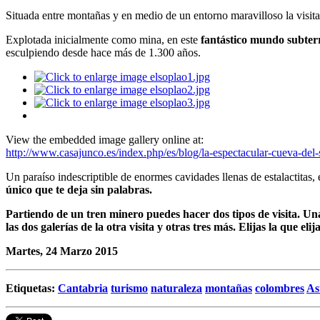
Situada entre montañas y en medio de un entorno maravilloso la visita c
Explotada inicialmente como mina, en este
fantástico mundo subter
esculpiendo desde hace más de 1.300 años.
View the embedded image gallery online at:
http://www.casajunco.es/index.php/es/blog/la-espectacular-cueva-de
Un paraíso indescriptible de enormes cavidades llenas de estalactitas,
único que te deja sin palabras.
Partiendo de un tren minero puedes hacer dos tipos de visita
. Un
las dos galerías de la otra visita y otras tres más.
Elijas la que el
Martes, 24 Marzo 2015
Etiquetas:
Cantabria
turismo
naturaleza
montañas
colombres
As