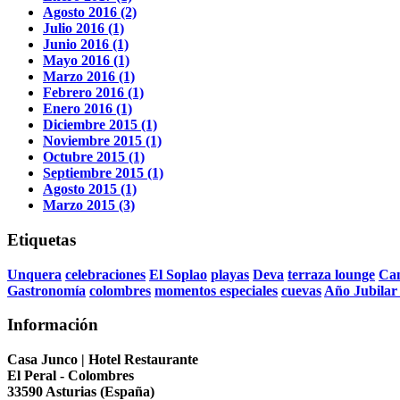
Agosto 2016 (2)
Julio 2016 (1)
Junio 2016 (1)
Mayo 2016 (1)
Marzo 2016 (1)
Febrero 2016 (1)
Enero 2016 (1)
Diciembre 2015 (1)
Noviembre 2015 (1)
Octubre 2015 (1)
Septiembre 2015 (1)
Agosto 2015 (1)
Marzo 2015 (3)
Etiquetas
Unquera
celebraciones
El Soplao
playas
Deva
terraza lounge
Can
Gastronomía
colombres
momentos especiales
cuevas
Año Jubilar
Información
Casa Junco | Hotel Restaurante
El Peral - Colombres
33590 Asturias (España)