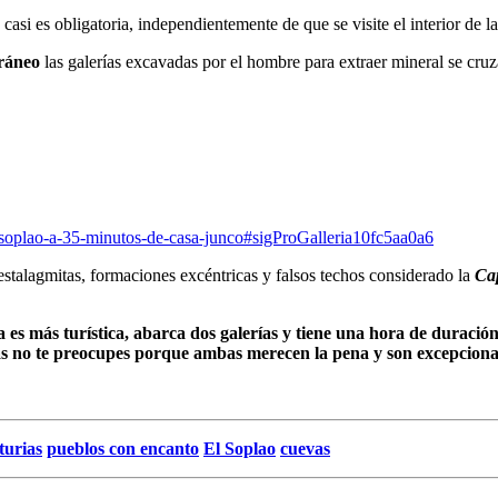
asi es obligatoria, independientemente de que se visite el interior de l
ráneo
las galerías excavadas por el hombre para extraer mineral se cru
l-soplao-a-35-minutos-de-casa-junco#sigProGalleria10fc5aa0a6
 estalagmitas, formaciones excéntricas y falsos techos considerado la
Cap
a es más turística, abarca dos galerías y tiene una hora de duració
ijas no te preocupes porque ambas merecen la pena y son excepciona
turias
pueblos con encanto
El Soplao
cuevas